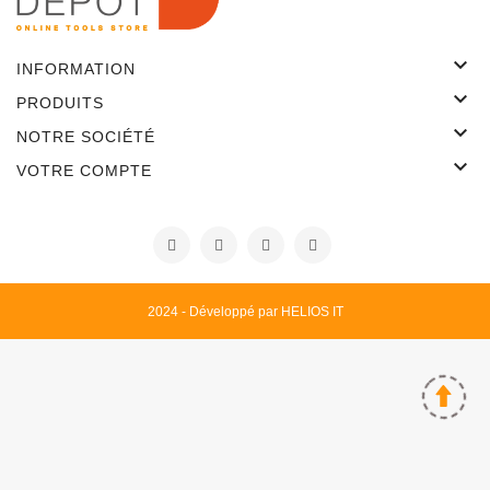

INFORMATION

PRODUITS

NOTRE SOCIÉTÉ

VOTRE COMPTE
2024 - Développé par HELIOS IT