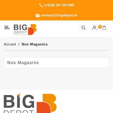
(+216) 29 724 888
phone
Catégorie
contact@bigdepot.tn
email
Machines
0
Outillage
Jardinage
Accueil
Nos Magasins
Consommables
Nos Magasins