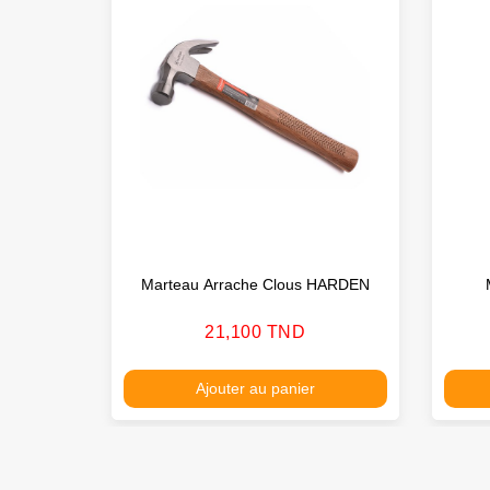
Marteau Arrache Clous HARDEN
Prix
21,100 TND
Ajouter au panier