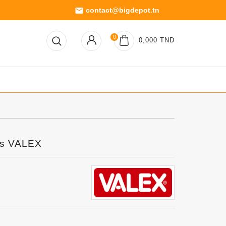
contact@bigdepot.tn
email
0
0,000 TND
us VALEX