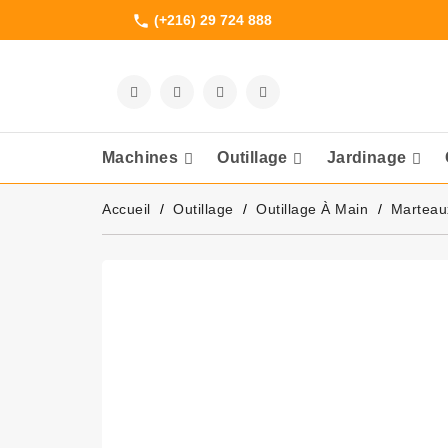
(+216) 29 724 888
phone
Machines
Outillage
Jardinage
Meuleuses Et 
Accueil
Outillage
Outillage À Main
Marteau