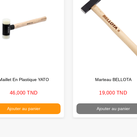
Maillet En Plastique YATO
Marteau BELLOTA
Prix
Prix
46,000 TND
19,000 TND
Ajouter au panier
Ajouter au panier