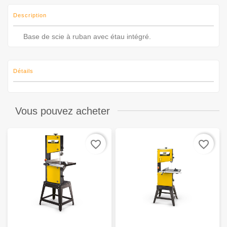
Description
Base de scie à ruban avec étau intégré.
Détails
Vous pouvez acheter
favorite_border
favorite_border