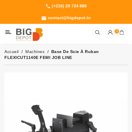
(+216) 29 724 888
phone
Catégorie
contact@bigdepot.tn
email
Machines
0
Outillage
Jardinage
Accueil
Machines
Base De Scie À Ruban
Consommables
FLEXICUT1140E FEMI JOB LINE