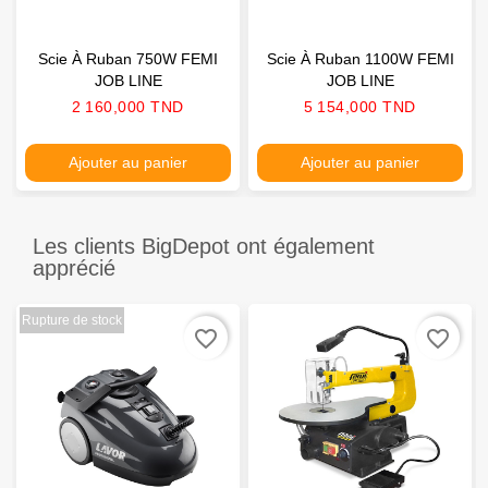
Scie À Ruban 750W FEMI
Scie À Ruban 1100W FEMI
JOB LINE
JOB LINE
Prix
Prix
2 160,000 TND
5 154,000 TND
Ajouter au panier
Ajouter au panier
Les clients BigDepot ont également
apprécié
Rupture de stock
favorite_border
favorite_border