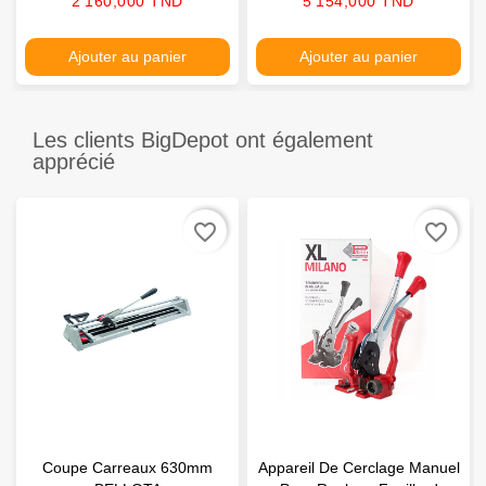
2 160,000 TND
5 154,000 TND
Ajouter au panier
Ajouter au panier
Les clients BigDepot ont également
apprécié
favorite_border
favorite_border
Coupe Carreaux 630mm
Appareil De Cerclage Manuel