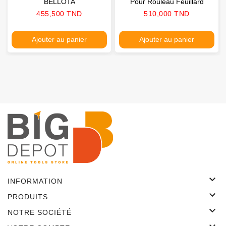
BELLOTA
Pour Rouleau Feuillard
Prix
Prix
455,500 TND
510,000 TND
Ajouter au panier
Ajouter au panier

INFORMATION

PRODUITS

NOTRE SOCIÉTÉ