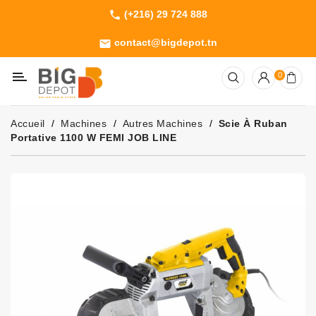
(+216) 29 724 888
phone
Catégorie
contact@bigdepot.tn
email
Machines
0
Outillage
Jardinage
Accueil
Machines
Autres Machines
Scie À Ruban
Consommables
Portative 1100 W FEMI JOB LINE