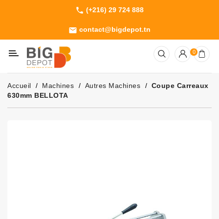
(+216) 29 724 888
phone
Catégorie
contact@bigdepot.tn
email
Machines
0
Outillage
Jardinage
Accueil
Machines
Autres Machines
Coupe Carreaux
Consommables
630mm BELLOTA