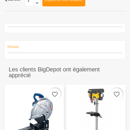
AJOUTER AU PANIER
Détails
Les clients BigDepot ont également
apprécié
favorite_border
favorite_border