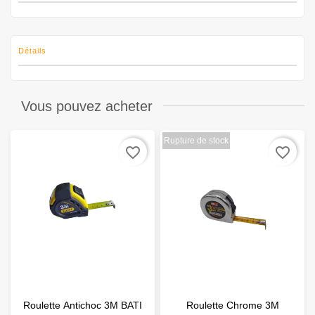
Détails
Vous pouvez acheter
Rupture de stock
favorite_border
favorite_border
Roulette Antichoc 3M BATI
Roulette Chrome 3M