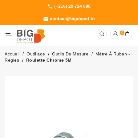
(+216) 29 724 888
phone
Catégorie
contact@bigdepot.tn
email
Machines
0
Outillage
Jardinage
Accueil
Outillage
Outils De Mesure
Mètre À Ruban -
Consommables
Règles
Roulette Chrome 5M