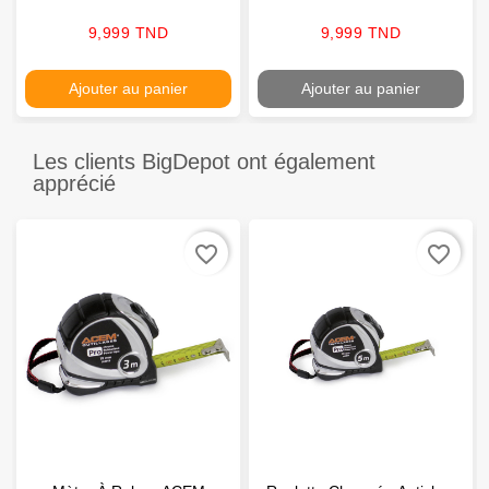
Prix
Prix
9,999 TND
9,999 TND
Ajouter au panier
Ajouter au panier
Les clients BigDepot ont également
apprécié
favorite_border
favorite_border