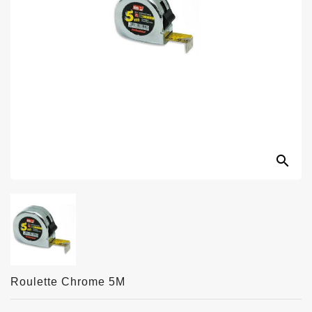
search
Roulette Chrome 5M