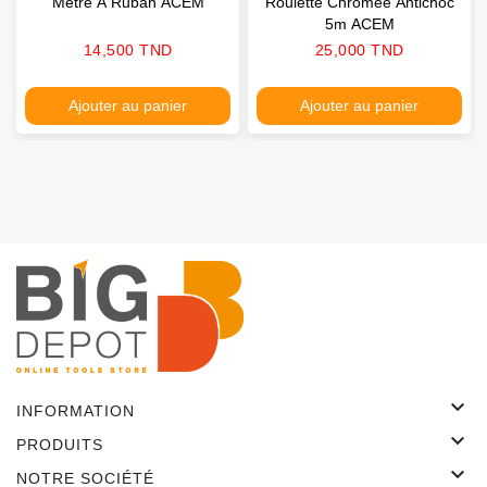
Mètre À Ruban ACEM
Roulette Chromée Antichoc
5m ACEM
Prix
Prix
14,500 TND
25,000 TND
Ajouter au panier
Ajouter au panier

INFORMATION

PRODUITS

NOTRE SOCIÉTÉ