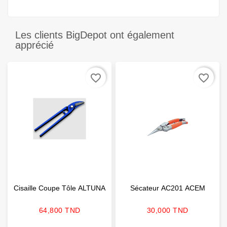
Les clients BigDepot ont également
apprécié
favorite_border
favorite_border
Cisaille Coupe Tôle ALTUNA
Sécateur AC201 ACEM
Prix
Prix
64,800 TND
30,000 TND