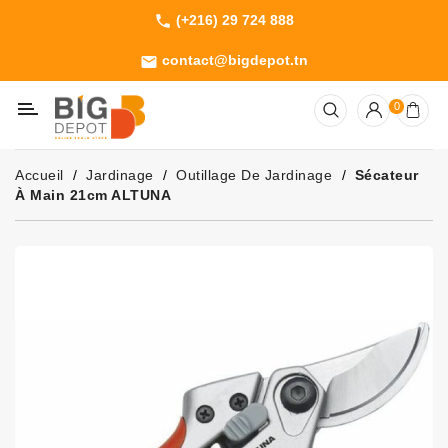
(+216) 29 724 888
phone
Catégorie
contact@bigdepot.tn
email
Machines
0
Outillage
Jardinage
Accueil
Jardinage
Outillage De Jardinage
Sécateur
Consommables
À Main 21cm ALTUNA