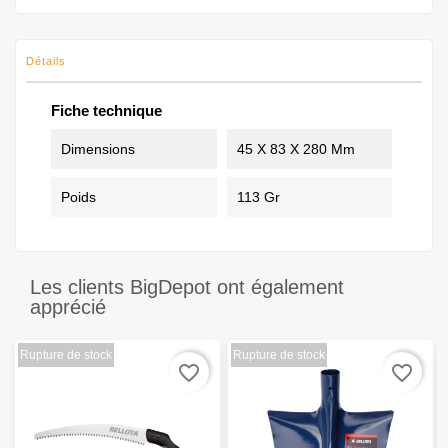
Détails
Fiche technique
Dimensions
45 X 83 X 280 Mm
Poids
113 Gr
Les clients BigDepot ont également
apprécié
Rupture de stock
Rupture de stock
favorite_border
favorite_border