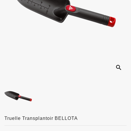
search
Truelle Transplantoir BELLOTA