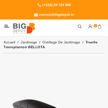
(+216) 29 724 888
phone
Catégorie
contact@bigdepot.tn
email
Machines
0
Outillage
Jardinage
Accueil
Jardinage
Outillage De Jardinage
Truelle
Consommables
Transplantoir BELLOTA