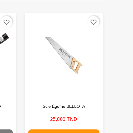
favorite_border
favorite_border
A
Scie Égoïne BELLOTA
Scie Pl
Prix
25,000 TND