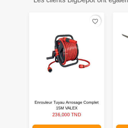
favorite_border
Enrouleur Tuyau Arrosage Complet
15M VALEX
Prix
236,000 TND