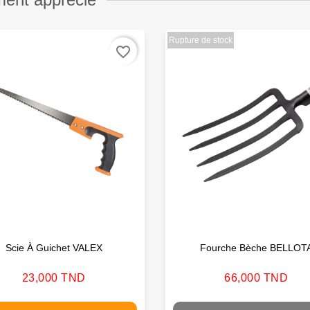
Rupture de stock
favorite_border
Scie À Guichet VALEX
Fourche Bèche BELLOT
Prix
Prix
23,000 TND
66,000 TND