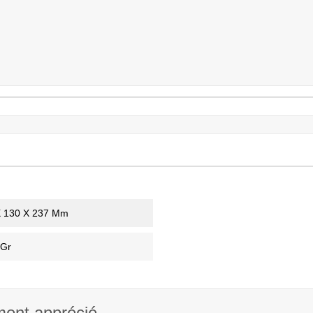
X 130 X 237 Mm
 Gr
ment apprécié