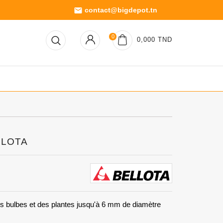
contact@bigdepot.tn
email
0
0,000 TND
ELLOTA
des bulbes et des plantes jusqu'à 6 mm de diamètre