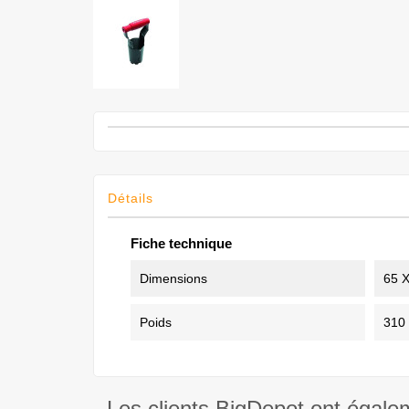
Détails
Fiche technique
Dimensions
65 
Poids
310
Les clients BigDepot ont égale