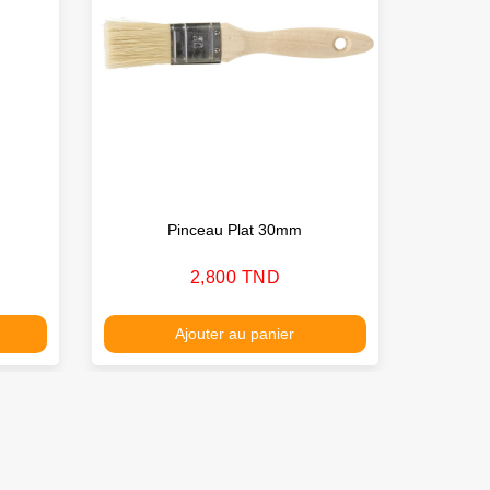
Pinceau Plat 30mm
Prix
2,800 TND
Ajouter au panier