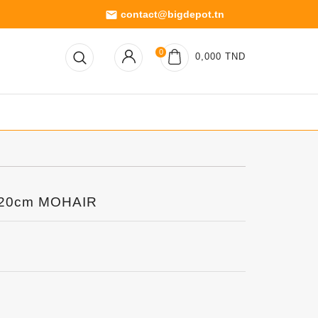
contact@bigdepot.tn
email
0
0,000 TND
e 20cm MOHAIR