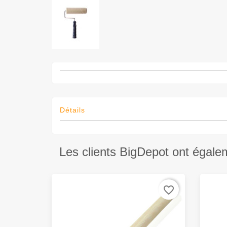
Détails
Les clients BigDepot ont égale
favorite_border