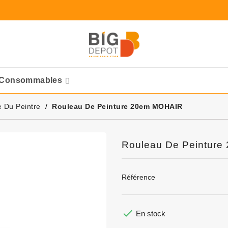
Consommables
Ponceuses Pneumatique
e Du Peintre
Rouleau De Peinture 20cm MOHAIR
Rouleau De Peintur
Référence

En stock