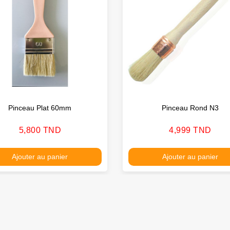
Pinceau Plat 60mm
Pinceau Rond N3
Prix
Prix
5,800 TND
4,999 TND
Ajouter au panier
Ajouter au panier