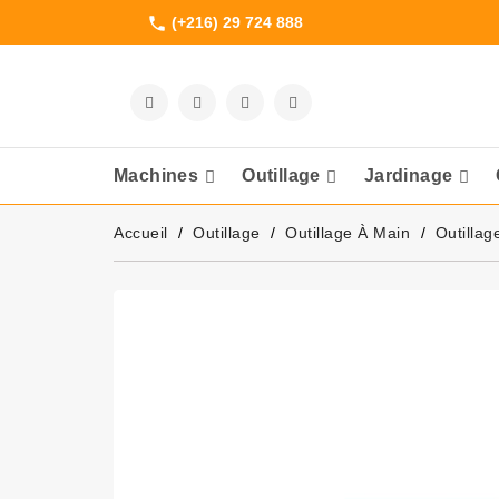
(+216) 29 724 888
phone
Machines
Outillage
Jardinage
Meuleuses Et 
Accueil
Outillage
Outillage À Main
Outillag