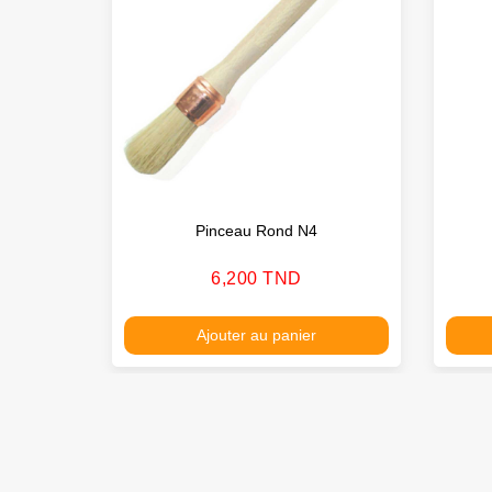
Pinceau Rond N4
Prix
6,200 TND
Ajouter au panier