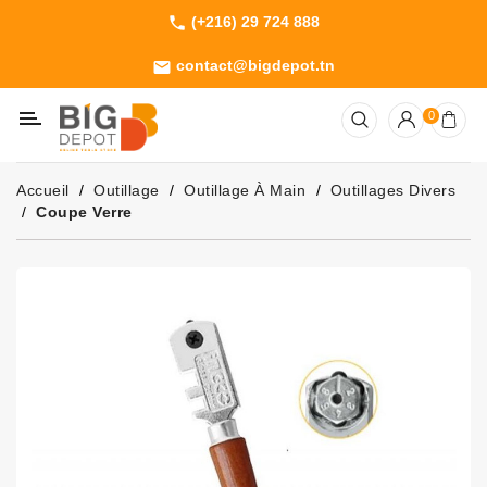
(+216) 29 724 888
phone
Catégorie
contact@bigdepot.tn
email
Machines
0
Outillage
Jardinage
Accueil
Outillage
Outillage À Main
Outillages Divers
Consommables
Coupe Verre