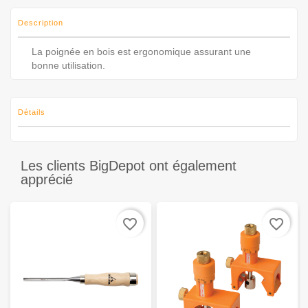
Description
La poignée en bois est ergonomique assurant une
bonne utilisation.
Détails
Les clients BigDepot ont également
apprécié
favorite_border
favorite_border