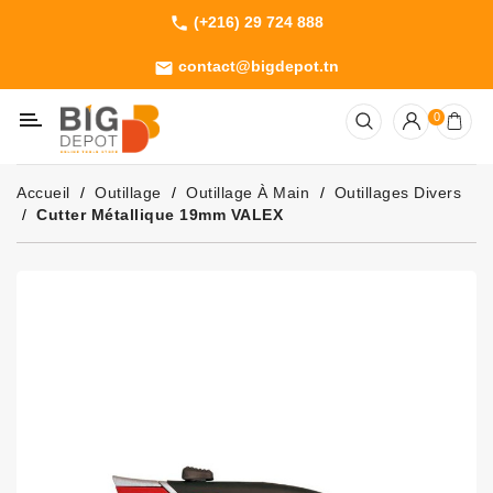
(+216) 29 724 888
phone
Catégorie
contact@bigdepot.tn
email
Machines
0
Outillage
Jardinage
Accueil
Outillage
Outillage À Main
Outillages Divers
Consommables
Cutter Métallique 19mm VALEX