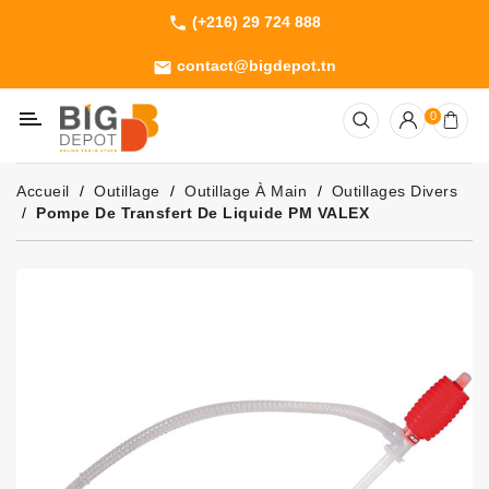
(+216) 29 724 888
phone
Catégorie
contact@bigdepot.tn
email
Machines
0
Outillage
Jardinage
Accueil
Outillage
Outillage À Main
Outillages Divers
Consommables
Pompe De Transfert De Liquide PM VALEX