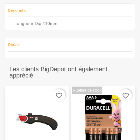
Description
Longueur Dip 410mm.
Détails
Les clients BigDepot ont également
apprécié
Rupture de stock
favorite_border
favorite_border