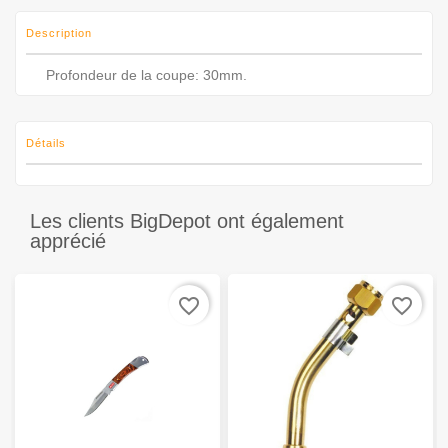
Description
Profondeur de la coupe: 30mm.
Détails
Les clients BigDepot ont également
apprécié
favorite_border
favorite_border