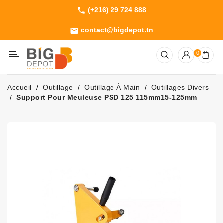
(+216) 29 724 888
phone
Catégorie
contact@bigdepot.tn
email
Machines
0
Outillage
Jardinage
Accueil
Outillage
Outillage À Main
Outillages Divers
Consommables
Support Pour Meuleuse PSD 125 115mm15-125mm