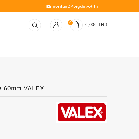
contact@bigdepot.tn
email
0
0,000 TND
de 60mm VALEX