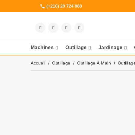
(+216) 29 724 888
phone
Machines
Outillage
Jardinage
Meuleuses Et 
Accueil
Outillage
Outillage À Main
Outillag