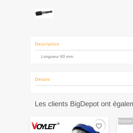
Description
Longueur 60 mm.
Détails
Les clients BigDepot ont égale
Rupture 
favorite_border