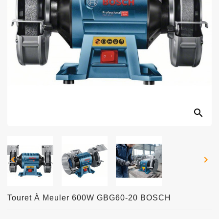
search


Touret À Meuler 600W GBG60-20 BOSCH