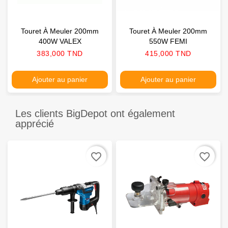
Touret À Meuler 200mm
Touret À Meuler 200mm
400W VALEX
550W FEMI
Prix
Prix
383,000 TND
415,000 TND
Ajouter au panier
Ajouter au panier
Les clients BigDepot ont également
apprécié
favorite_border
favorite_border