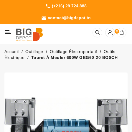
(+216) 29 724 888
phone
Catégorie
contact@bigdepot.tn
email
Machines
0
Outillage
Jardinage
Accueil
Outillage
Outillage Électroportatif
Outils
Consommables
Électrique
Touret À Meuler 600W GBG60-20 BOSCH