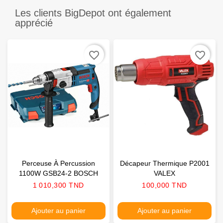
Les clients BigDepot ont également
apprécié
favorite_border
favorite_border
Perceuse À Percussion
Décapeur Thermique P2001
1100W GSB24-2 BOSCH
VALEX
Prix
Prix
1 010,300 TND
100,000 TND
Ajouter au panier
Ajouter au panier