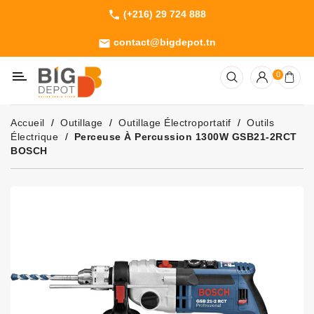
(+216) 29 724 888
phone
Catégorie
contact@bigdepot.tn
email
Machines
0
Outillage
Jardinage
Accueil
Outillage
Outillage Électroportatif
Outils
Consommables
Électrique
Perceuse À Percussion 1300W GSB21-2RCT
BOSCH