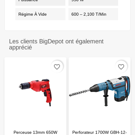
Régime À Vide
600 – 2,100 T/min
Les clients BigDepot ont également
apprécié
favorite_border
favorite_border
Perceuse 13mm 650W
Perforateur 1700W GBH-12-