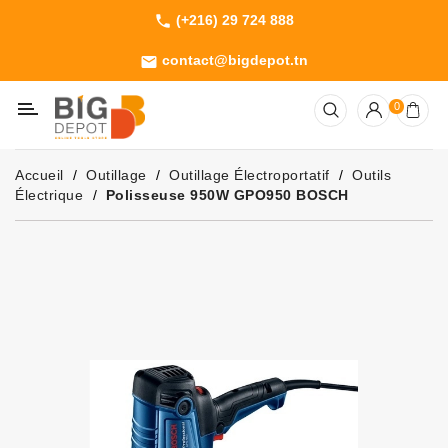
(+216) 29 724 888
phone
Catégorie
contact@bigdepot.tn
email
Machines
0
Outillage
Jardinage
Accueil
Outillage
Outillage Électroportatif
Outils
Consommables
Électrique
Polisseuse 950W GPO950 BOSCH