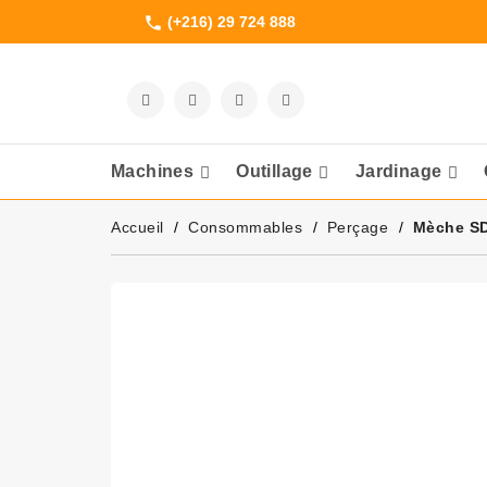
(+216) 29 724 888
phone
Machines
Outillage
Jardinage
Meuleuses Et 
Accueil
Consommables
Perçage
Mèche S