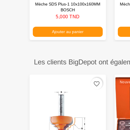
Mèche SDS Plus-1 10x100x160MM
Mèch
BOSCH
Prix
5,000 TND
Ajouter au panier
Les clients BigDepot ont égale
Nouv
favorite_border