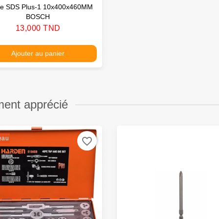
e SDS Plus-1 10x400x460MM
BOSCH
Prix
13,000 TND
Ajouter au panier
ment apprécié
eau
favorite_border