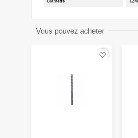
Diamètre
12
Vous pouvez acheter
favorite_border