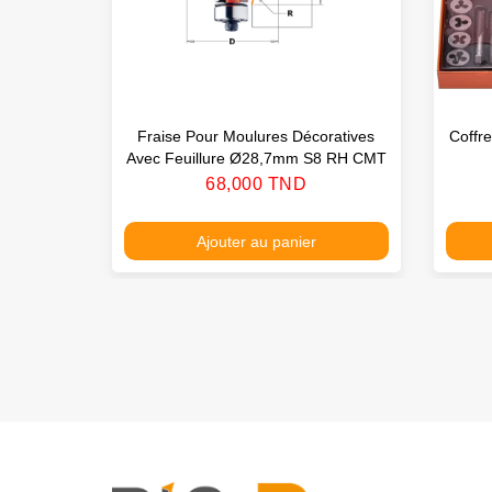
Fraise Pour Moulures Décoratives
Coffr
Avec Feuillure Ø28,7mm S8 RH CMT
Prix
68,000 TND
Ajouter au panier