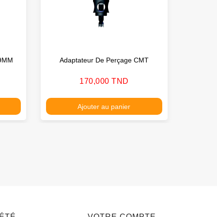
89MM
Adaptateur De Perçage CMT
Embout
Prix
170,000 TND
Ajouter au panier
IÉTÉ
VOTRE COMPTE