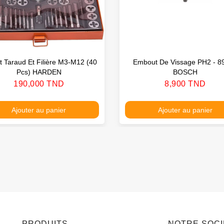
et Taraud Et Filière M3-M12 (40
Embout De Vissage PH2 - 
Pcs) HARDEN
BOSCH
Prix
Prix
190,000 TND
8,900 TND
Ajouter au panier
Ajouter au panier
PRODUITS
NOTRE SOC