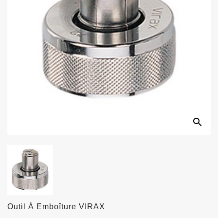
search
Outil À Emboîture VIRAX