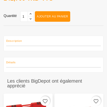
Quantité
AJOUTER AU PANIER
Description
Détails
Les clients BigDepot ont également
apprécié
favorite_border
favorite_border