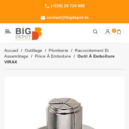
(+216) 29 724 888
phone
Catégorie
contact@bigdepot.tn
email
Machines
0
Outillage
Jardinage
Accueil
Outillage
Plomberie
Raccordement Et
Consommables
Assemblage
Pince À Emboiture
Outil À Emboîture
VIRAX