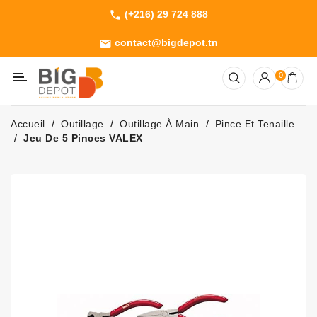
(+216) 29 724 888
phone
Catégorie
contact@bigdepot.tn
email
Machines
0
Outillage
Jardinage
Accueil
Outillage
Outillage À Main
Pince Et Tenaille
Consommables
Jeu De 5 Pinces VALEX