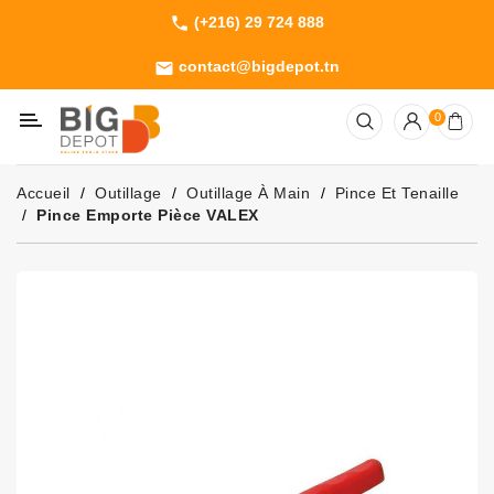
(+216) 29 724 888
phone
Catégorie
contact@bigdepot.tn
email
Machines
0
Outillage
Jardinage
Accueil
Outillage
Outillage À Main
Pince Et Tenaille
Consommables
Pince Emporte Pièce VALEX