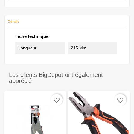
Détails
Fiche technique
Longueur
215 Mm
Les clients BigDepot ont également
apprécié
favorite_border
favorite_border