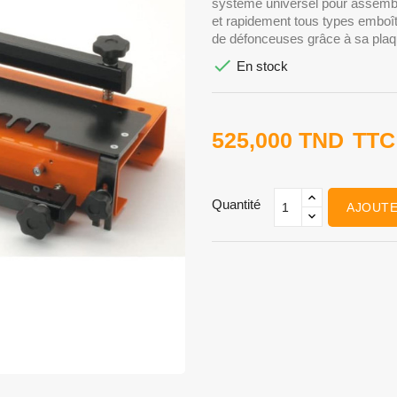
système universel pour assembl
et rapidement tous types emboî
de défonceuses grâce à sa plaqu

En stock
525,000 TND
TTC
Quantité
AJOUTE