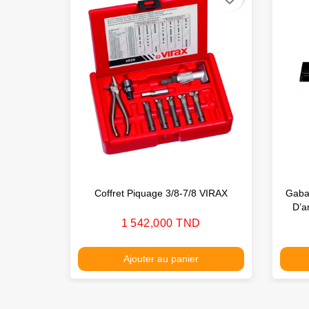
Coffret Piquage 3/8-7/8 VIRAX
Gaba
D’a
Prix
1 542,000 TND
Ajouter au panier