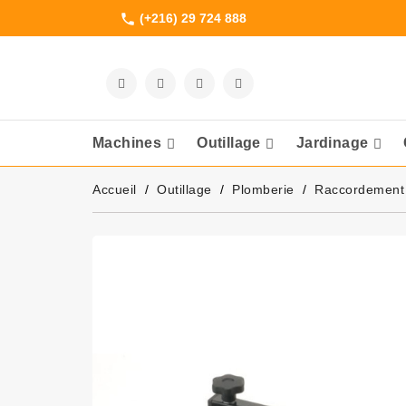
(+216) 29 724 888
phone
Machines
Outillage
Jardinage
Meuleuses Et 
Accueil
Outillage
Plomberie
Raccordement