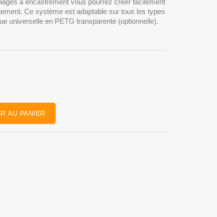
ages à encastrement vous pourrez créer facilement
tement. Ce système est adaptable sur tous les types
e universelle en PETG transparente (optionnelle).
R AU PANIER