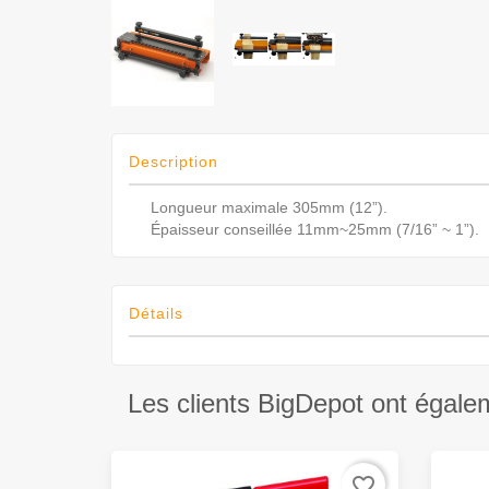
Description
Longueur maximale 305mm (12”).
Épaisseur conseillée 11mm~25mm (7/16” ~ 1”).
Détails
Les clients BigDepot ont égale
favorite_border