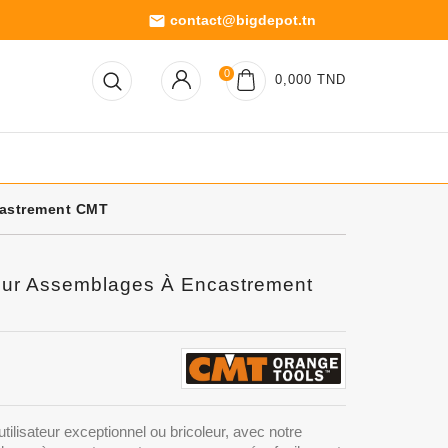
contact@bigdepot.tn
email
0
0,000 TND
castrement CMT
our Assemblages À Encastrement
ilisateur exceptionnel ou bricoleur, avec notre