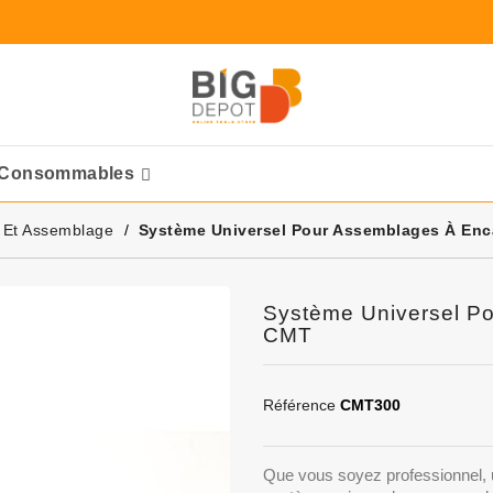
Consommables
Ponceuses Pneumatique
 Et Assemblage
Système Universel Pour Assemblages À En
Système Universel P
CMT
Référence
CMT300
Que vous soyez professionnel, ut