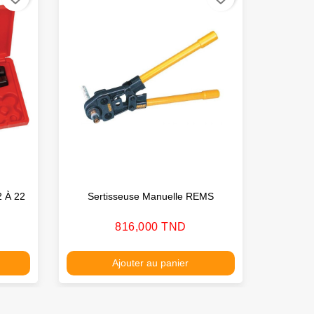
2 À 22
Sertisseuse Manuelle REMS
Prix
816,000 TND
Ajouter au panier