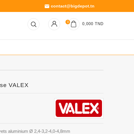
contact@bigdepot.tn
email
0
0,000 TND
use VALEX
rivets aluminium Ø 2,4-3,2-4,0-4,8mm