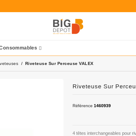
Consommables
Ponceuses Pneumatique
veteuses
Riveteuse Sur Perceuse VALEX
Riveteuse Sur Perce
Référence
1460939
4 têtes interchangeables pour 