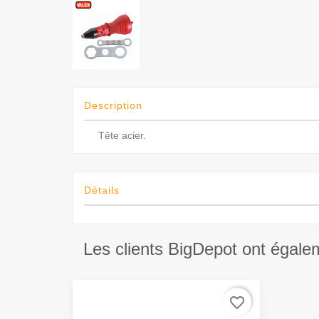
Description
Tête acier.
Détails
Les clients BigDepot ont égale
favorite_border