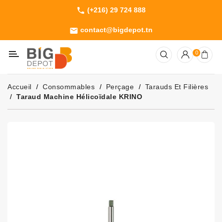
(+216) 29 724 888
phone
Catégorie
contact@bigdepot.tn
email
Machines
0
Outillage
Jardinage
Accueil
Consommables
Perçage
Tarauds Et Filières
Consommables
Taraud Machine Hélicoïdale KRINO