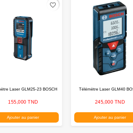
favorite_border
mètre Laser GLM25-23 BOSCH
Télémètre Laser GLM40 B
Prix
Prix
155,000 TND
245,000 TND
Ajouter au panier
Ajouter au panier