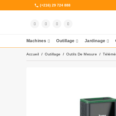
(+216) 29 724 888
phone
Machines
Outillage
Jardinage
Meuleuses Et 
Accueil
Outillage
Outils De Mesure
Télémè