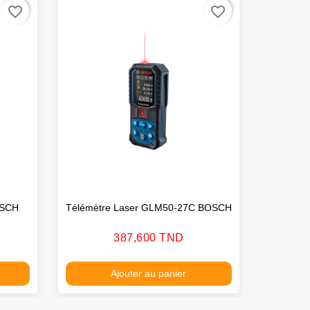
favorite_border
favorite_border
OSCH
Télémètre Laser GLM50-27C BOSCH
Télém
Prix
387,600 TND
Ajouter au panier