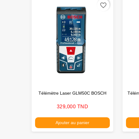
favorite_border
Télémètre Laser GLM50C BOSCH
Télé
Prix
329,000 TND
Ajouter au panier