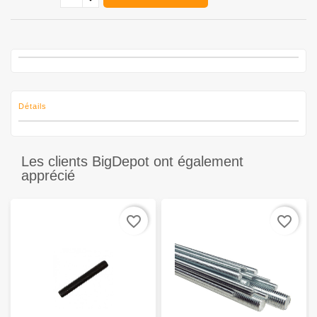
Détails
Les clients BigDepot ont également
apprécié
favorite_border
favorite_border