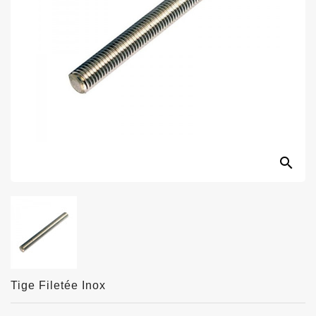
search
Tige Filetée Inox