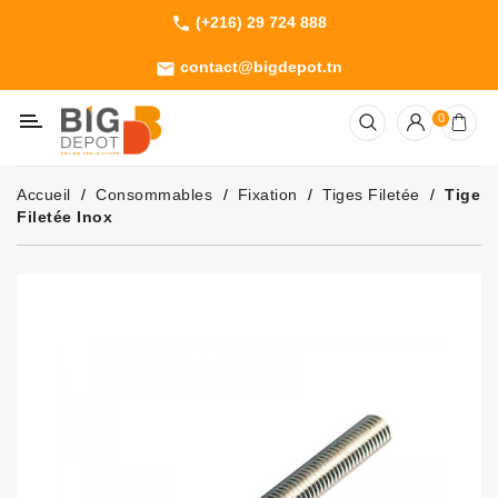
(+216) 29 724 888
phone
Catégorie
contact@bigdepot.tn
email
Machines
0
Outillage
Jardinage
Accueil
Consommables
Fixation
Tiges Filetée
Tige
Consommables
Filetée Inox