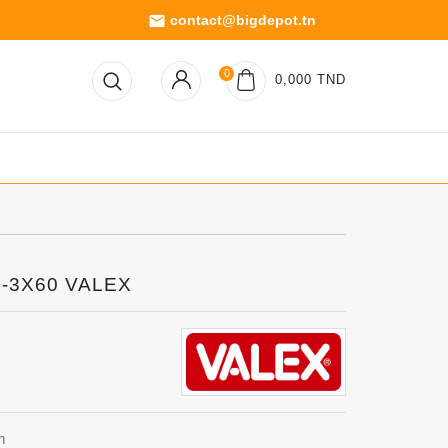
contact@bigdepot.tn
email
0
0,000 TND
 0-3X60 VALEX
um