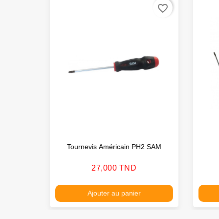
favorite_border
Tournevis Américain PH2 SAM
Prix
27,000 TND
Ajouter au panier