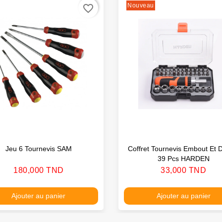
Nouveau
favorite_border
Jeu 6 Tournevis SAM
Coffret Tournevis Embout Et D
39 Pcs HARDEN
Prix
Prix
180,000 TND
33,000 TND
Ajouter au panier
Ajouter au panier