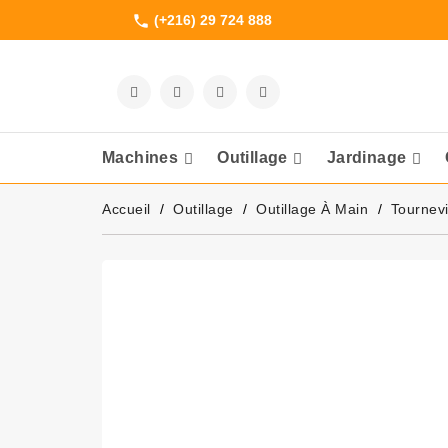
(+216) 29 724 888
phone
Machines
Outillage
Jardinage
Meuleuses Et 
Accueil
Outillage
Outillage À Main
Tournev