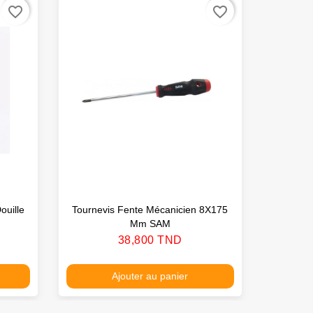
favorite_border
favorite_border
ouille
Tournevis Fente Mécanicien 8X175
Tourne
Mm SAM
Prix
38,800 TND
Ajouter au panier