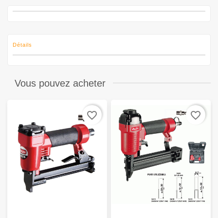
Détails
Vous pouvez acheter
favorite_border
favorite_border