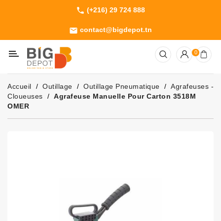
(+216) 29 724 888
phone
Catégorie
contact@bigdepot.tn
email
Machines
0
Outillage
Jardinage
Accueil
Outillage
Outillage Pneumatique
Agrafeuses -
Consommables
Cloueuses
Agrafeuse Manuelle Pour Carton 3518M
OMER