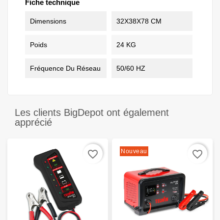
Fiche technique
Dimensions
32X38X78 CM
Poids
24 KG
Fréquence Du Réseau
50/60 HZ
Les clients BigDepot ont également
apprécié
Nouveau
favorite_border
favorite_border