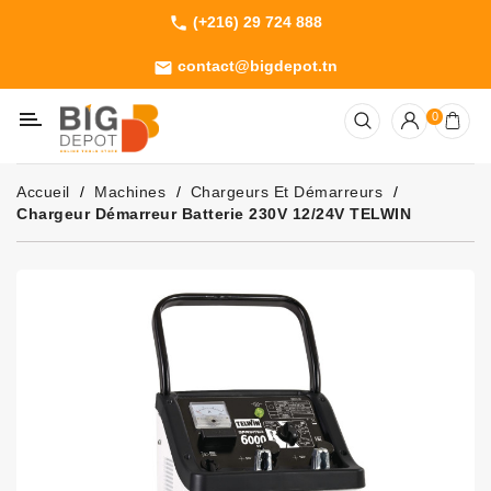
(+216) 29 724 888
phone
Catégorie
contact@bigdepot.tn
email
Machines
0
Outillage
Jardinage
Accueil
Machines
Chargeurs Et Démarreurs
Consommables
Chargeur Démarreur Batterie 230V 12/24V TELWIN