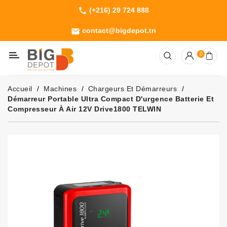
(+216) 29 724 888
phone
Catégorie
contact@bigdepot.tn
email
Machines
0
Outillage
Jardinage
Accueil
Machines
Chargeurs Et Démarreurs
Consommables
Démarreur Portable Ultra Compact D'urgence Batterie Et
Compresseur À Air 12V Drive1800 TELWIN