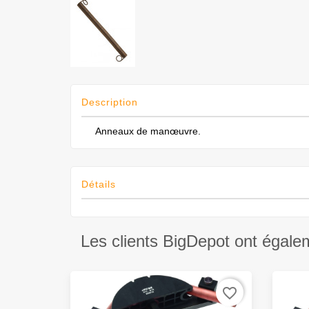
Description
Anneaux de manœuvre.
Détails
Les clients BigDepot ont égale
favorite_border