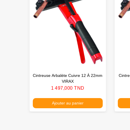
Cintreuse Arbalète Cuivre 12 À 22mm
Cintre
VIRAX
Prix
1 497,000 TND
Ajouter au panier