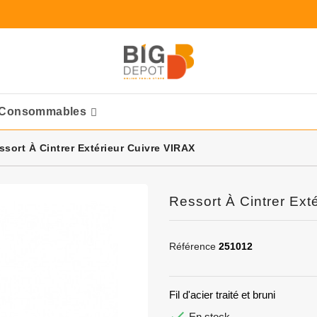
Consommables
Ponceuses Pneumatique
ssort À Cintrer Extérieur Cuivre VIRAX
Ressort À Cintrer Ext
Référence
251012
Fil d'acier traité et bruni

En stock