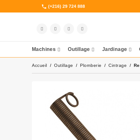
(+216) 29 724 888
phone
Machines
Outillage
Jardinage
Meuleuses Et 
Accueil
Outillage
Plomberie
Cintrage
Re