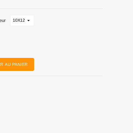
eur
R AU PANIER