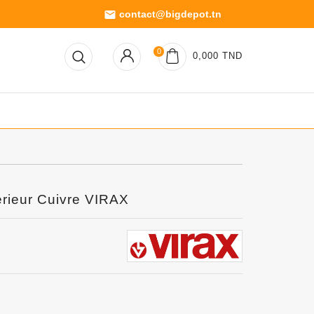
contact@bigdepot.tn
email
0
0,000 TND
érieur Cuivre VIRAX