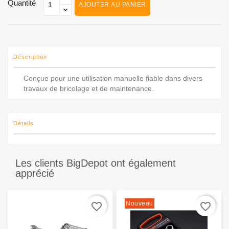
Quantité
AJOUTER AU PANIER
Description
Conçue pour une utilisation manuelle fiable dans divers
travaux de bricolage et de maintenance.
Détails
Les clients BigDepot ont également
apprécié
Nouveau
favorite_border
favorite_border