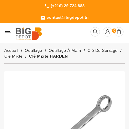
(+216) 29 724 888
phone
Catégorie
contact@bigdepot.tn
email
Machines
0
Outillage
Jardinage
Accueil
Outillage
Outillage À Main
Clé De Serrage
Consommables
Clé Mixte
Clé Mixte HARDEN