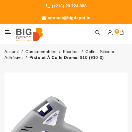
(+216) 29 724 888
phone
Catégorie
contact@bigdepot.tn
email
Machines
0
Outillage
Jardinage
Accueil
Consommables
Fixation
Colle - Silicone -
Consommables
Adhésive
Pistolet À Colle Dremel 910 (910-3)