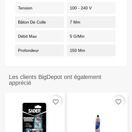
Tension
100 - 240 V
Bâton De Colle
7 Mm
Débit Max
5 G/min
Profondeur
150 Mm
Les clients BigDepot ont également
apprécié
favorite_border
favorite_border