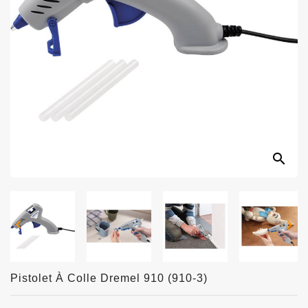
search


Pistolet À Colle Dremel 910 (910-3)