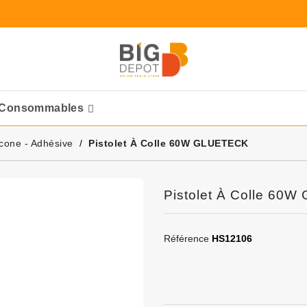
Consommables
Ponceuses Pneumatique
licone - Adhésive
Pistolet À Colle 60W GLUETECK
Pistolet À Colle 60
Référence
HS12106