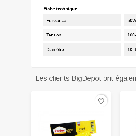
Fiche technique
Puissance
60
Tension
100
Diamètre
10,
Les clients BigDepot ont égale
favorite_border