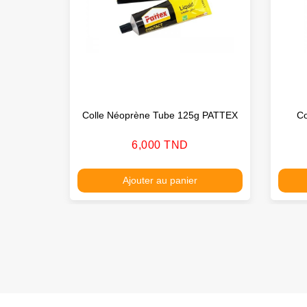
Colle Néoprène Tube 125g PATTEX
Co
Prix
6,000 TND
Ajouter au panier