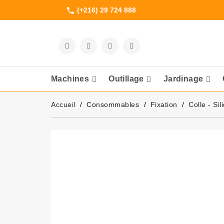
(+216) 29 724 888
phone
Machines
Outillage
Jardinage
Meuleuses Et 
Accueil
Consommables
Fixation
Colle - Si