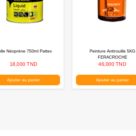
lle Néoprène 750ml Pattex
Peinture Antirouille 5KG
FERACROCHE
Prix
Prix
18,000 TND
46,000 TND
Ajouter au panier
Ajouter au panier