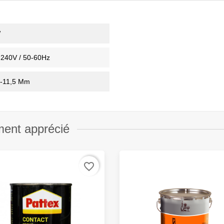
W
-240V / 50-60Hz
8-11,5 Mm
ment apprécié
favorite_border