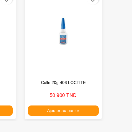
Colle 20g 406 LOCTITE
Coll
Prix
50,900 TND
Ajouter au panier