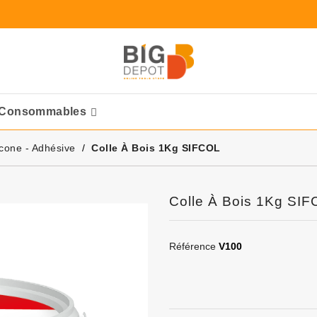
Consommables
Ponceuses Pneumatique
licone - Adhésive
Colle À Bois 1Kg SIFCOL
Colle À Bois 1Kg SI
Référence
V100