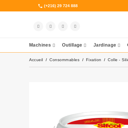
(+216) 29 724 888
phone
Machines
Outillage
Jardinage
Meuleuses Et 
Accueil
Consommables
Fixation
Colle - Si