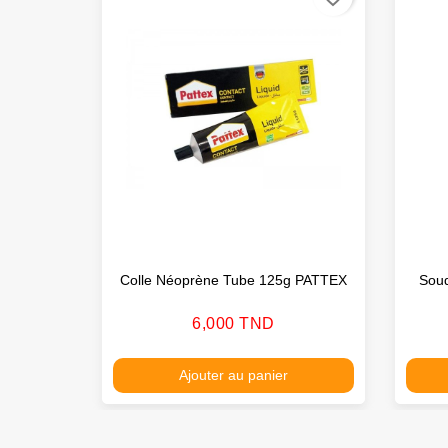
Colle Néoprène Tube 125g PATTEX
Sou
Prix
6,000 TND
Ajouter au panier