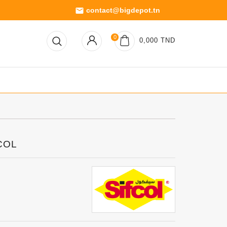
contact@bigdepot.tn
email
0
0,000 TND
FCOL