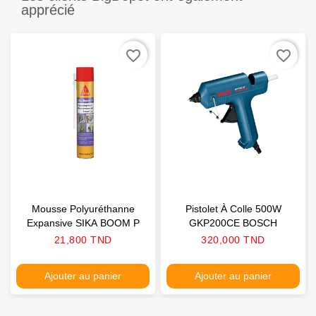
apprécié
favorite_border
favorite_border
Mousse Polyuréthanne
Pistolet À Colle 500W
Expansive SIKA BOOM P
GKP200CE BOSCH
Prix
Prix
21,800 TND
320,000 TND
Ajouter au panier
Ajouter au panier