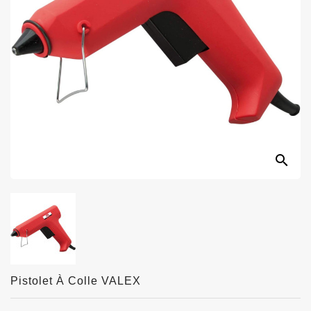
search
Pistolet À Colle VALEX