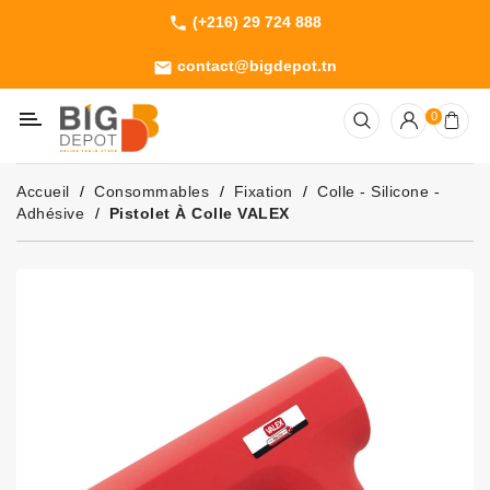
(+216) 29 724 888
phone
Catégorie
contact@bigdepot.tn
email
Machines
0
Outillage
Jardinage
Accueil
Consommables
Fixation
Colle - Silicone -
Consommables
Adhésive
Pistolet À Colle VALEX