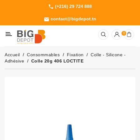
(+216) 29 724 888
phone
Catégorie
contact@bigdepot.tn
email
Machines
0
Outillage
Jardinage
Accueil
Consommables
Fixation
Colle - Silicone -
Consommables
Adhésive
Colle 20g 406 LOCTITE