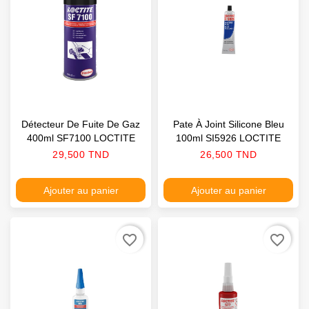
Détecteur De Fuite De Gaz
Pate À Joint Silicone Bleu
400ml SF7100 LOCTITE
100ml SI5926 LOCTITE
Prix
Prix
29,500 TND
26,500 TND
Ajouter au panier
Ajouter au panier
favorite_border
favorite_border