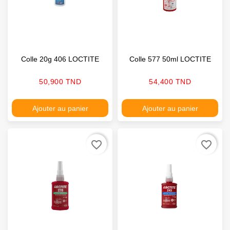
Colle 20g 406 LOCTITE
Colle 577 50ml LOCTITE
Prix
Prix
50,900 TND
54,400 TND
Ajouter au panier
Ajouter au panier
favorite_border
favorite_border