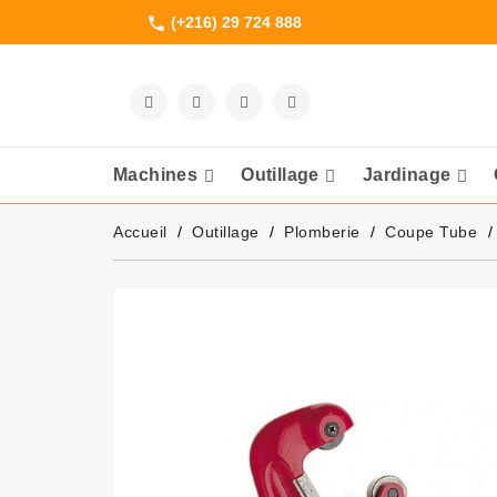
(+216) 29 724 888
phone
Machines
Outillage
Jardinage
Meuleuses Et 
Accueil
Outillage
Plomberie
Coupe Tube