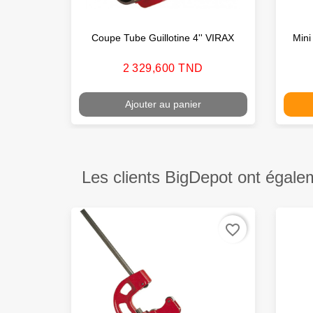
Coupe Tube Guillotine 4'' VIRAX
Mini
Prix
2 329,600 TND
Ajouter au panier
Les clients BigDepot ont égale
favorite_border