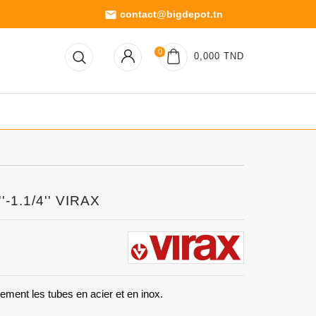
contact@bigdepot.tn
email
0
0,000 TND
'-1.1/4'' VIRAX
ement les tubes en acier et en inox.