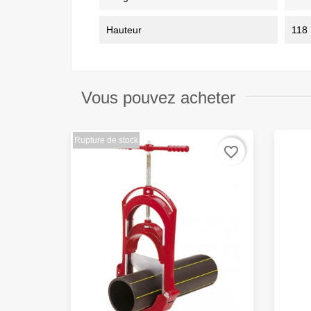
Hauteur
118
Vous pouvez acheter
Rupture de stock
favorite_border