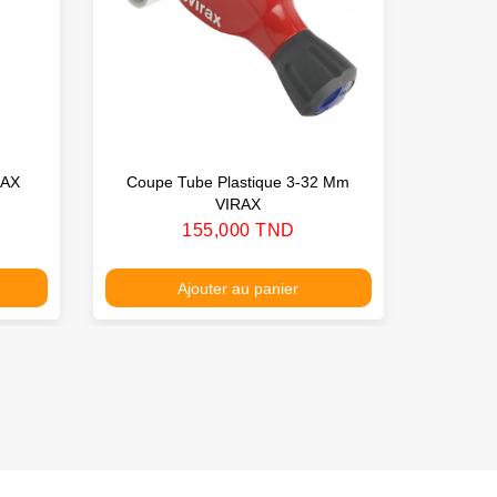
RAX
Coupe Tube Plastique 3-32 Mm
Coupe T
VIRAX
Prix
155,000 TND
Ajouter au panier