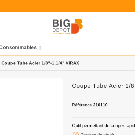
Consommables
Ponceuses Pneumatique
Coupe Tube Acier 1/8''-1.1/4'' VIRAX
Coupe Tube Acier 1/8'
Référence
210110
Outil permettant de couper rapid

Rupture de stock