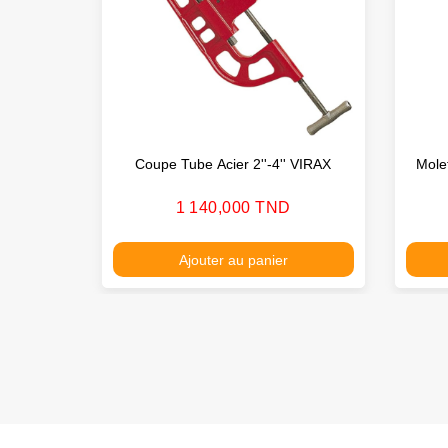
Coupe Tube Acier 2''-4'' VIRAX
Mole
Prix
1 140,000 TND
Ajouter au panier