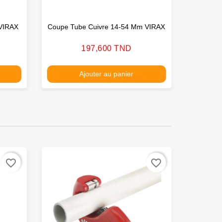
VIRAX
Coupe Tube Cuivre 14-54 Mm VIRAX
Prix
197,600 TND
Ajouter au panier
favorite_border
favorite_border