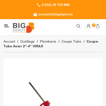
(+216) 29 724 888
phone
Catégorie
contact@bigdepot.tn
email
Machines
0
Outillage
Jardinage
Accueil
Outillage
Plomberie
Coupe Tube
Coupe-
Consommables
Tube Acier 2''-4'' VIRAX