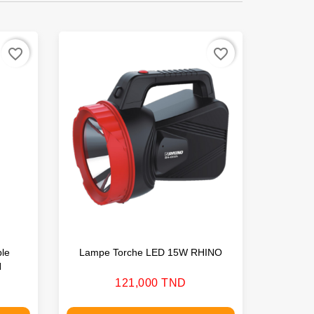
favorite_border
favorite_border
le
Lampe Torche LED 15W RHINO
Chaine 
N
Prix
121,000 TND