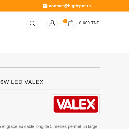
contact@bigdepot.tn
email
0
0,000 TND
e 6W LED VALEX
e et grâce au câble long de 5 mètres permet un large