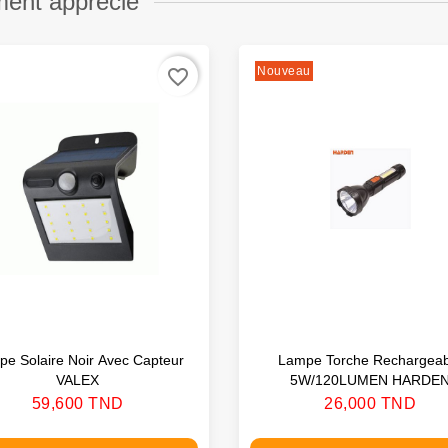
ment apprécié
Nouveau
favorite_border
e Solaire Noir Avec Capteur
Lampe Torche Rechargeab
VALEX
5W/120LUMEN HARDE
Prix
Prix
59,600 TND
26,000 TND