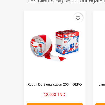
Les clients BigDepot ont égale
favorite_border
Ruban De Signalisation 200m GEKO
Lamp
Prix
12,000 TND