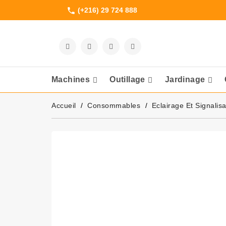
(+216) 29 724 888
phone
Machines
Outillage
Jardinage
Meuleuses Et 
Accueil
Consommables
Eclairage Et Signalisa