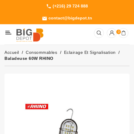
(+216) 29 724 888
phone
Catégorie
contact@bigdepot.tn
email
Machines
0
Outillage
Jardinage
Accueil
Consommables
Eclairage Et Signalisation
Consommables
Baladeuse 60W RHINO