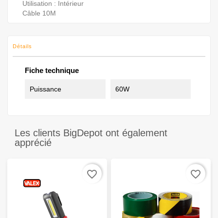
Utilisation : Intérieur
Câble 10M
Détails
Fiche technique
Puissance
60W
Les clients BigDepot ont également
apprécié
favorite_border
favorite_border