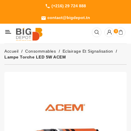
(+216) 29 724 888
phone
Catégorie
contact@bigdepot.tn
email
Machines
0
Outillage
Jardinage
Accueil
Consommables
Eclairage Et Signalisation
Consommables
Lampe Torche LED 5W ACEM