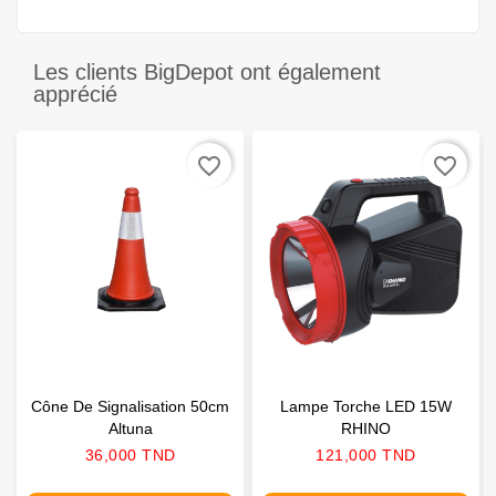
Les clients BigDepot ont également
apprécié
favorite_border
favorite_border
Cône De Signalisation 50cm
Lampe Torche LED 15W
Altuna
RHINO
Prix
Prix
36,000 TND
121,000 TND