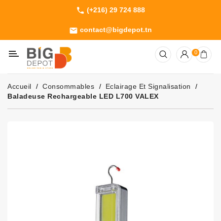
(+216) 29 724 888
phone
Catégorie
contact@bigdepot.tn
email
Machines
0
Outillage
Jardinage
Accueil
Consommables
Eclairage Et Signalisation
Consommables
Baladeuse Rechargeable LED L700 VALEX