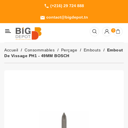
(+216) 29 724 888
phone
Catégorie
contact@bigdepot.tn
email
Machines
0
Outillage
Jardinage
Accueil
Consommables
Perçage
Embouts
Embout
Consommables
De Vissage PH1 - 49MM BOSCH