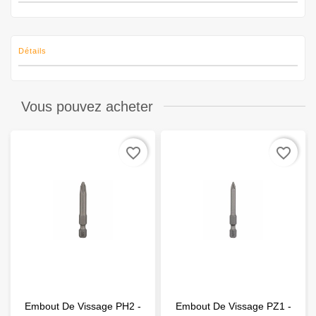
Détails
Vous pouvez acheter
favorite_border
favorite_border
Embout De Vissage PH2 -
Embout De Vissage PZ1 -