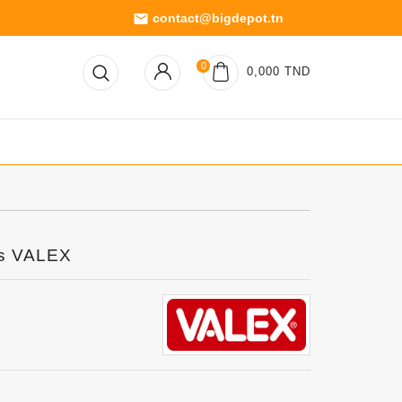
contact@bigdepot.tn
email
0
0,000 TND
es VALEX