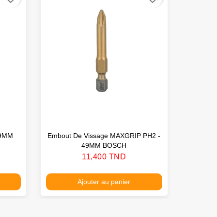
49MM
Embout De Vissage MAXGRIP PH2 -
Embout
49MM BOSCH
Prix
11,400 TND
Ajouter au panier