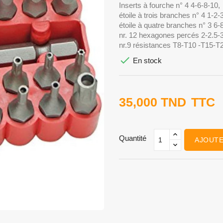
Inserts à fourche n° 4 4-6-8-10,
étoile à trois branches n° 4 1-2-
étoile à quatre branches n° 3 6-
nr. 12 hexagones percés 2-2.5-3
nr.9 résistances T8-T10 -T15-

En stock
35,000 TND
TTC
Quantité
AJOUTE