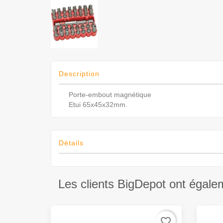
Description
Porte-embout magnétique
Etui 65x45x32mm.
Détails
Les clients BigDepot ont égale
favorite_border