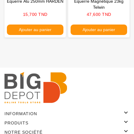
Equerre Alu 250mm HARDEN
Equerre Magnétique 23kg
Telwin
Prix
Prix
15,700 TND
47,600 TND
Ajouter au panier
Ajouter au panier

INFORMATION

PRODUITS

NOTRE SOCIÉTÉ