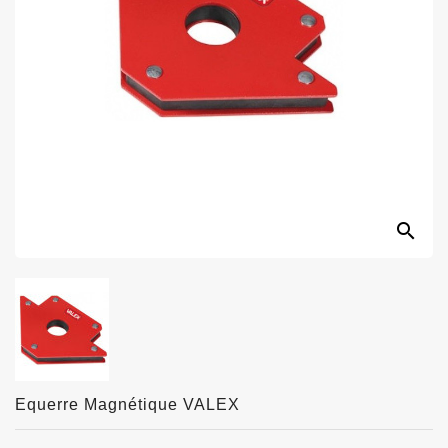
search
Equerre Magnétique VALEX