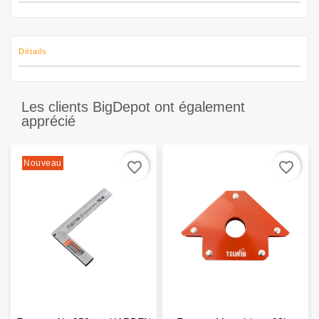
Détails
Les clients BigDepot ont également
apprécié
Nouveau
favorite_border
favorite_border