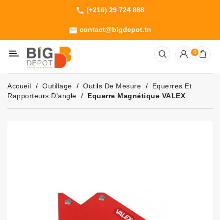
(+216) 29 724 888
phone
Catégorie
contact@bigdepot.tn
email
Machines
0
Outillage
Jardinage
Accueil
Outillage
Outils De Mesure
Equerres Et
Consommables
Rapporteurs D'angle
Equerre Magnétique VALEX