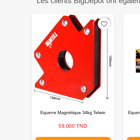
Les clients BigDepot ont égale
favorite_border
Equerre Magnétique 34kg Telwin
Eque
Prix
59,000 TND