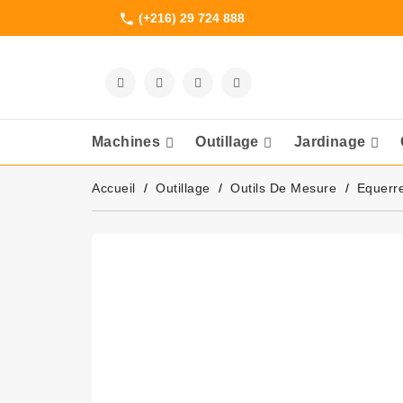
(+216) 29 724 888
phone
Machines
Outillage
Jardinage
Meuleuses Et 
Accueil
Outillage
Outils De Mesure
Equerre