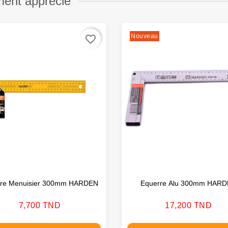
ment apprécié
Nouveau
favorite_border
rre Menuisier 300mm HARDEN
Equerre Alu 300mm HAR
Prix
Prix
7,700 TND
17,200 TND