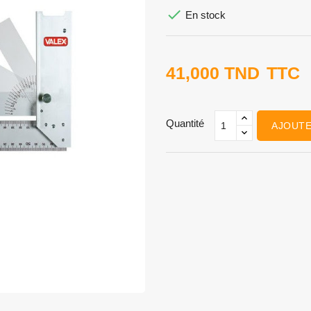

En stock
41,000 TND
TTC
Quantité
AJOUTE