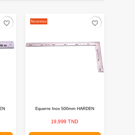
Nouveau
favorite_border
favorite_border
DEN
Equerre Inox 500mm HARDEN
Equerre
Prix
19,999 TND