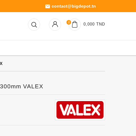
contact@bigdepot.tn
email
0
0,000 TND
EX
u 300mm VALEX