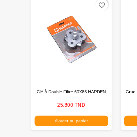
favorite_border
Clé À Double Filtre 60X85 HARDEN
Grue 
Prix
25,800 TND
Ajouter au panier