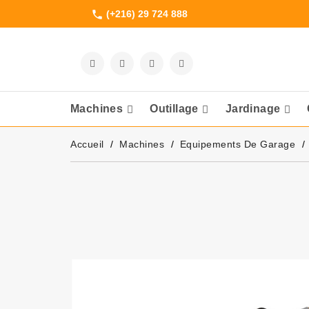
(+216) 29 724 888
phone
Machines
Outillage
Jardinage
Meuleuses Et 
Accueil
Machines
Equipements De Garage