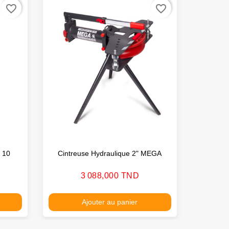
favorite_border
favorite_border
i 10
Cintreuse Hydraulique 2" MEGA
Cric
Prix
3 088,000 TND
Ajouter au panier